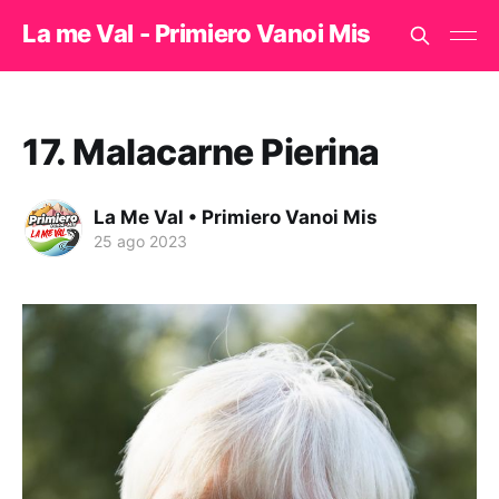
La me Val - Primiero Vanoi Mis
17. Malacarne Pierina
La Me Val • Primiero Vanoi Mis
25 ago 2023